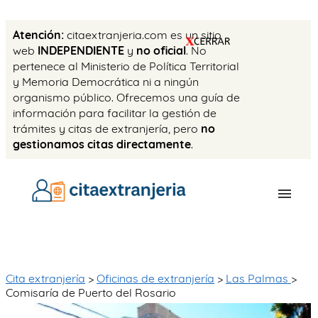
Atención:
citaextranjeria.com es un sitio
web
INDEPENDIENTE
y
no oficial
. No
pertenece al Ministerio de Política Territorial
y Memoria Democrática ni a ningún
organismo público. Ofrecemos una guía de
información para facilitar la gestión de
trámites y citas de extranjería, pero
no
gestionamos citas directamente
.
OFICINAS
CITA PREVIA
Cita extranjería
>
Oficinas de extranjería
>
Las Palmas
>
Comisaría de Puerto del Rosario
TASAS