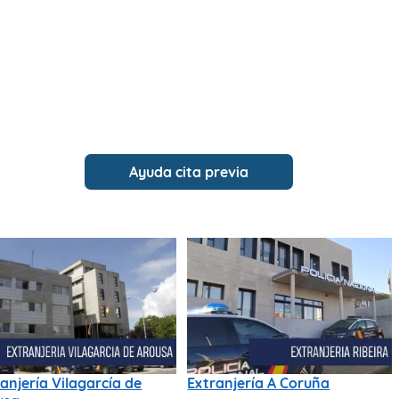
Ayuda cita previa
anjería Vilagarcía de
Extranjería A Coruña