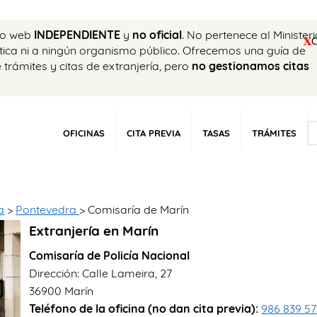
tio web
INDEPENDIENTE
y
no oficial
. No pertenece al Minister
ática ni a ningún organismo público. Ofrecemos una guía de
e trámites y citas de extranjería, pero
no gestionamos citas
OFICINAS
CITA PREVIA
TASAS
TRÁMITES
a
>
Pontevedra
> Comisaría de Marín
Extranjería en Marín
Comisaría de Policía Nacional
Dirección: Calle Lameira, 27
36900 Marín
Teléfono de la oficina (no dan cita previa):
986 839 5