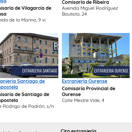
usa
Comisaría de Ribeira
isaría de Vilagarcía de
Avenida Miguel Rodríguez
usa
Bautista, 24
ida de la Marina, 9 vi
ranjería Santiago de
Extranjería Ourense
postela
Comisaría Provincial de
isaría de Santiago de
Ourense
postela
Calle Mestre Vide, 4
e Rodrigo de Padrón, s/n
Cita extranjería