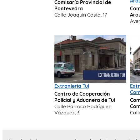
Aro
Comisaría Provincial de
Pontevedra
Com
Calle Joaquín Costa, 17
Aro
Aven
Extranjería Tui
Ext
Com
Centro de Cooperación
Policial y Aduanera de Tui
Com
Calle Párroco Rodríguez
Com
Vázquez, 3
Call