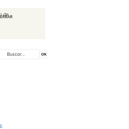
io de
OK
76