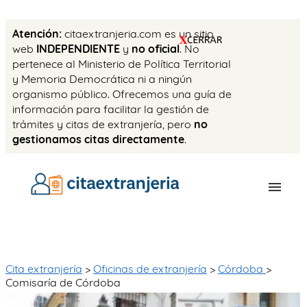
Atención:
citaextranjeria.com es un sitio
web
INDEPENDIENTE
y
no oficial
. No
pertenece al Ministerio de Política Territorial
y Memoria Democrática ni a ningún
organismo público. Ofrecemos una guía de
información para facilitar la gestión de
trámites y citas de extranjería, pero
no
gestionamos citas directamente
.
OFICINAS
CITA PREVIA
Cita extranjería
>
Oficinas de extranjería
>
Córdoba
>
Comisaría de Córdoba
TASAS