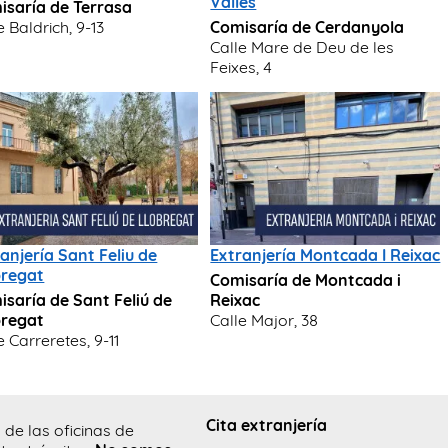
Valles
isaría de Terrasa
e Baldrich, 9-13
Comisaría de Cerdanyola
Calle Mare de Deu de les
Feixes, 4
anjería Sant Feliu de
Extranjería Montcada I Reixac
bregat
Comisaría de Montcada i
saría de Sant Feliú de
Reixac
bregat
Calle Major, 38
e Carreretes, 9-11
Cita extranjería
 de las oficinas de