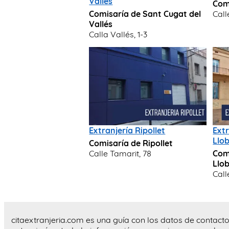
Valles
Com
Comisaría de Sant Cugat del
Call
Vallés
Calla Vallés, 1-3
Extranjería Ripollet
Extr
Llo
Comisaría de Ripollet
Calle Tamarit, 78
Comi
Llo
Call
citaextranjeria.com es una guía con los datos de contacto