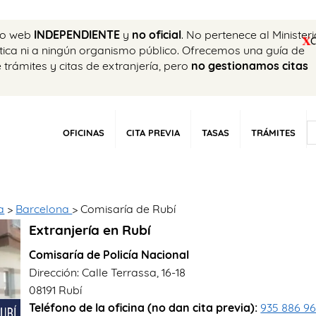
tio web
INDEPENDIENTE
y
no oficial
. No pertenece al Minister
ática ni a ningún organismo público. Ofrecemos una guía de
e trámites y citas de extranjería, pero
no gestionamos citas
OFICINAS
CITA PREVIA
TASAS
TRÁMITES
a
>
Barcelona
> Comisaría de Rubí
Extranjería en Rubí
Comisaría de Policía Nacional
Dirección: Calle Terrassa, 16-18
08191 Rubí
Teléfono de la oficina (no dan cita previa):
935 886 9