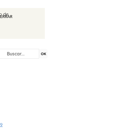
io de
OK
69